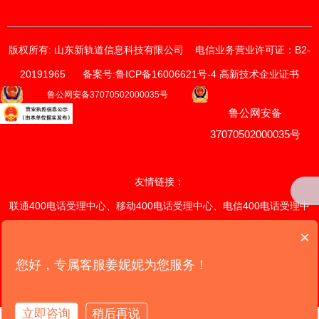
版权所有: 山东新轨道信息科技有限公司
电信业务营业许可证：B2-
20191965
备案号:鲁ICP备16006621号-4 高新技术企业证书
获取价格与方案
鲁公网安备37070502000035号
鲁公网安备
请输入您的联系方式
我们的销售顾问将尽快与您联系。
37070502000035号
*
手机
友情链接：
联通400电话受理中心
、
移动400电话受理中心
、
电信400电话受理中
*
电话
心
、
联通400电话续费中心
、
×
移
动400电话续费中心
、
电信400电话续费中心
、
潍坊网站定制开发中
您好，专属客服姜妮妮为您服务！
提交
心
、
山东网站定制开发中心
、全国网
站定制开发中心、
我们的产品
版权所有: 山东新轨道信息科技有限公司 电信业务营业许可证: B2-20191965 备案
立即咨询
稍后再说