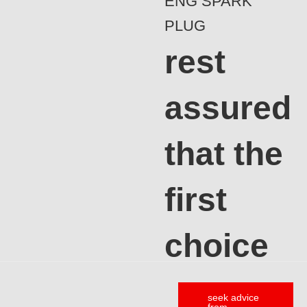
ENG SPARK
PLUG
rest
assured
that the
first
choice
seek advice