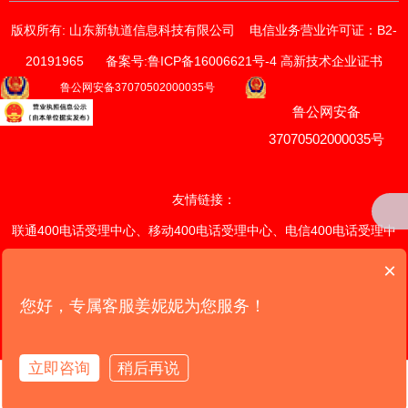
版权所有: 山东新轨道信息科技有限公司
电信业务营业许可证：B2-
20191965
备案号:鲁ICP备16006621号-4 高新技术企业证书
获取价格与方案
鲁公网安备37070502000035号
鲁公网安备
请输入您的联系方式
我们的销售顾问将尽快与您联系。
37070502000035号
*
手机
友情链接：
联通400电话受理中心
、
移动400电话受理中心
、
电信400电话受理中
*
电话
心
、
联通400电话续费中心
、
×
移
动400电话续费中心
、
电信400电话续费中心
、
潍坊网站定制开发中
您好，专属客服姜妮妮为您服务！
提交
心
、
山东网站定制开发中心
、全国网
站定制开发中心、
我们的产品
版权所有: 山东新轨道信息科技有限公司 电信业务营业许可证: B2-20191965 备案
立即咨询
稍后再说
客户案例
拨打电话
号:鲁ICP备16006621号-4 高新技术企业证书
首页
电话
留言
我们的服务