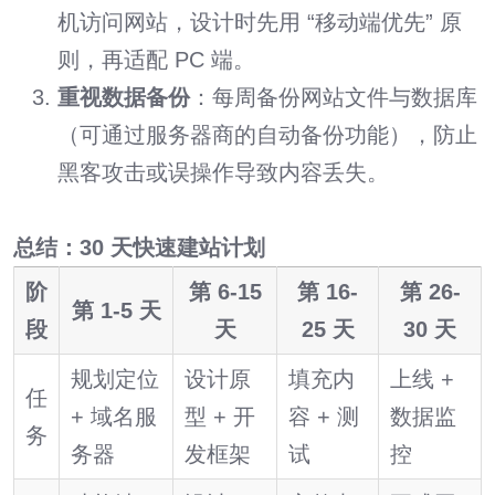
机访问网站，设计时先用 “移动端优先” 原
则，再适配 PC 端。
重视数据备份
：每周备份网站文件与数据库
（可通过服务器商的自动备份功能），防止
黑客攻击或误操作导致内容丢失。
总结：30 天快速建站计划
阶
第 6-15
第 16-
第 26-
第 1-5 天
段
天
25 天
30 天
规划定位
设计原
填充内
上线 +
任
+ 域名服
型 + 开
容 + 测
数据监
务
务器
发框架
试
控