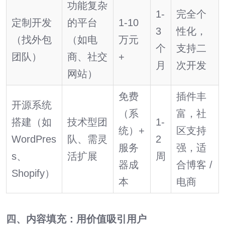
功能复杂
1-
完全个
定制开发
的平台
1-10
3
性化，
（找外包
（如电
万元
个
支持二
团队）
商、社交
+
月
次开发
网站）
免费
插件丰
开源系统
（系
富，社
搭建（如
技术型团
1-
统）+
区支持
WordPres
队、需灵
2
服务
强，适
s、
活扩展
周
器成
合博客 /
Shopify）
本
电商
四、内容填充：用价值吸引用户