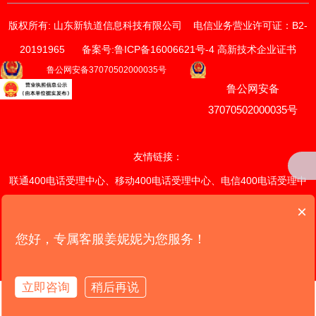
版权所有: 山东新轨道信息科技有限公司
电信业务营业许可证：B2-
20191965
备案号:鲁ICP备16006621号-4 高新技术企业证书
获取价格与方案
鲁公网安备37070502000035号
鲁公网安备
请输入您的联系方式
我们的销售顾问将尽快与您联系。
37070502000035号
*
手机
友情链接：
联通400电话受理中心
、
移动400电话受理中心
、
电信400电话受理中
*
电话
心
、
联通400电话续费中心
、
×
移
动400电话续费中心
、
电信400电话续费中心
、
潍坊网站定制开发中
您好，专属客服姜妮妮为您服务！
提交
心
、
山东网站定制开发中心
、全国网
站定制开发中心、
我们的产品
版权所有: 山东新轨道信息科技有限公司 电信业务营业许可证: B2-20191965 备案
立即咨询
稍后再说
客户案例
拨打电话
号:鲁ICP备16006621号-4 高新技术企业证书
首页
电话
留言