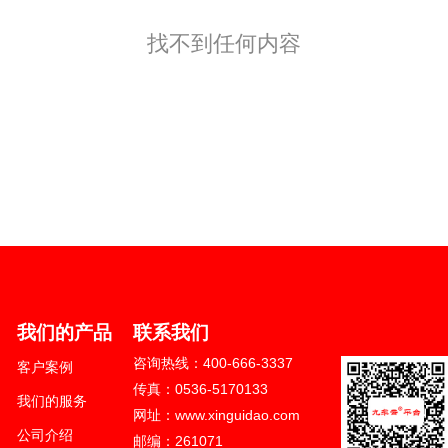
找不到任何内容
024 山东新轨道信息科技有限公司版权
区健康东街10179号
我们的产品
联系我们
621号-1
咨询热线：400-666-3337
客户案例
666-3337
传真：0536-5170133
我们的服务
站建设/网站制作/网站设计等服务
网址：www.xinguidao.com
公司介绍
邮编：261071