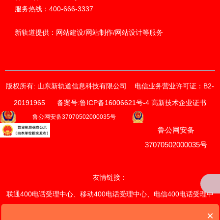
服务热线：400-666-3337
新轨道提供：网站建设/网站制作/网站设计等服务
版权所有: 山东新轨道信息科技有限公司
电信业务营业许可证：B2-
20191965
备案号:鲁ICP备16006621号-4 高新技术企业证书
获取价格与方案
鲁公网安备37070502000035号
鲁公网安备
请输入您的联系方式
我们的销售顾问将尽快与您联系。
37070502000035号
*
手机
友情链接：
联通400电话受理中心
、
移动400电话受理中心
、
电信400电话受理中
*
电话
心
、
联通400电话续费中心
、
×