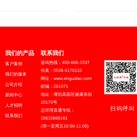
024 山东新轨道信息科技有限公司版权
区健康东街10179号
我们的产品
联系我们
621号-1
咨询热线：400-666-3337
客户案例
666-3337
传真：0536-5170133
我们的服务
站建设/网站制作/网站设计等服务
网址：www.xinguidao.com
公司介绍
邮编：261071
地址：潍坊高新区健康东街
新闻中心
10179号
人才招聘
扫码呼叫
总经理直通专线：
联系我们
15615666161
(周一至周五10:00-11:00)