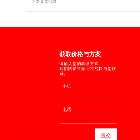
2024-02-03
©2004－2
所有
地址：潍坊高新
获取价格与方案
鲁ICP备16006
请输入您的联系方式
服务热线：400-
我们的销售顾问将尽快与您联
系。
新轨道提供：网
*
手机
*
电话
扫码呼叫
提交