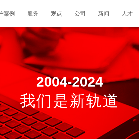
户案例
户案例
服务
服务
观点
观点
公司
公司
新闻
新闻
人才
人才
服务
服务
观点
观点
公司
公司
新闻
新闻
人才
人才
联系
联系
2004-2024
我们是新轨道
移动互联网解决方案
手机网站建设 ·APP开发 · H5页面设计开发