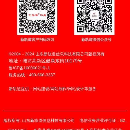
来
只做一件事 · 创新
微信小程序开发
品牌私域营销新阵地·流量销量双线增长
扫码呼叫
微信小程序开发
©2004－2024 山东新轨道信息科技有限公司版权所有
地址：潍坊高新区健康东街10179号
德器自动化科技
南城古亭木业
华扬科技
鲁ICP备16006621号-1
品牌私域营销新阵地·流量销量双线增长
服务热线：400-666-3337
智能 高效 安全 绿色
典雅别致 清新脱俗
太阳能专家
新轨道提供：网站建设/网站制作/网站设计等服务
版权所有: 山东新轨道信息科技有限公司
电信业务营业许可证：B2-