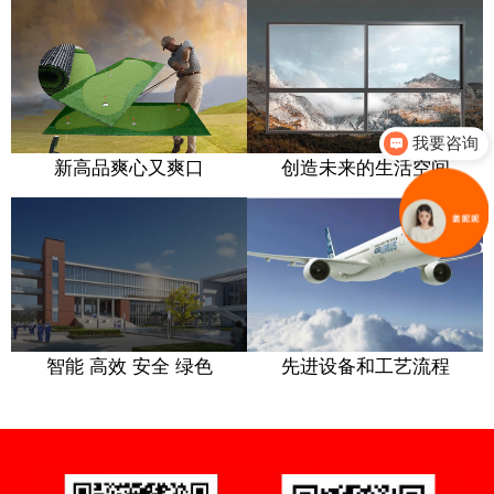
微官网建设·PC网站和微信平台整合方案·微信公众号
要
微官网建设·PC网站和微信平台整合方案·微信
运营·H5社交游戏开发
公众号运营·H5社交游戏开发
月
我要咨询
你们是怎么收费的呢
新高品爽心又爽口
创造未来的生活空间
亮
奔
短视频智能引流获客系统
锦州红日
创意科技
苏晖特
短视频智能引流获客系统
我
短视频·智能引流获客系统
智能 高效 安全 绿色
先进设备和工艺流程
为人类创造未来的生活空间
线材镀锌设备
听话的油烟机
短视频·智能引流获客系统
而