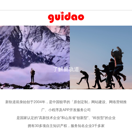
探索
勇于探索
勇于
10
梦想勇敢面对挑战的
我们致敬那些为了梦想勇敢面对挑战的
我们致敬那些为了
+
业者
创业者
创
10年互联网服务经验
所爱，努力追逐梦
他们坚持自己所想所爱，努力追逐梦
他们坚持自己所想
400-666-3337
地未来持续向
想，为了更好地未来持续向
想，为了更好
100
+
高端定制网站建设
高端定制网站建设
轨道 >
了解新轨道 >
了解新
了解新轨道
全国100余家服务机构
我
299
品牌官网·集团网站·营销型网站·响应式网站建设·电子商务平
品牌官网·集团网站·营销型网站·响应式网站建设·电子商务平
+
当
台·业务系统定制
台·业务系统定制
299多人顾问式服务
探索
勇于探索
勇于
新轨道前身始创于2004年，是中国较早的「原创定制」网站建设、网络营销推
广、小程序及APP开发服务公司
我当然
5000
然
+
轨道 >
了解新轨道 >
了解新
是国家认定的“高新技术企业”和山东省“创新型”、“科技型”的企业
只做一件事 · 创新
拥有30多项自主知识产权，服务知名企业3千多家
与5000余家企业客户携手