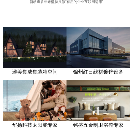
不会试
新轨道多年来坚持只做“有用的企业互联网运用”
不
图摘月
会
我要月
试
移动互联网解决方案
移动互联网解决方案
亮奔我
图
手机网站建设·APP开发·H5页面设计开发
潍美集成集装箱空间
锦州红日线材镀锌设备
而来
手机网站建设·APP开发·H5页面设计开发
摘
月
潍美集成
墅景门窗
新高品
只有一个要求 · 完美
集装箱空间定制
开启门窗新时代
爽心又爽口
新媒体 · 服务
华扬科技太阳能专家
铭盛五金制卫浴整专家
我
新媒体 · 服务