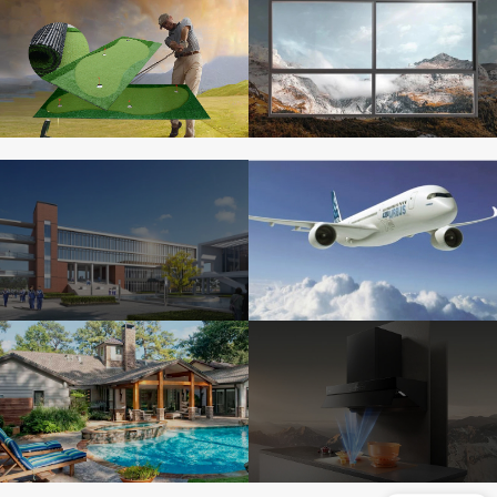
苏晖特
新高品
为人类创造未来的
爽心又爽口
生活空间
德器自动化科技
至高品质
智能 高效 安全 绿
先进设备和工艺流
色
程
墅景门窗
创意科技
开启门窗新时代
听话的油烟机