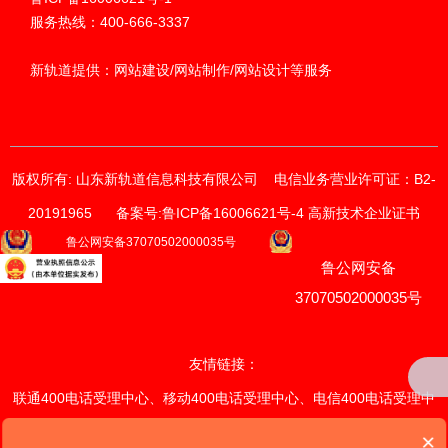
服务热线：400-666-3337
新轨道提供：网站建设/网站制作/网站设计等服务
版权所有: 山东新轨道信息科技有限公司
电信业务营业许可证：B2-
20191965
备案号:鲁ICP备16006621号-4 高新技术企业证书
获取价格与方案
鲁公网安备37070502000035号
鲁公网安备
请输入您的联系方式
我们的销售顾问将尽快与您联系。
37070502000035号
*
手机
友情链接：
联通400电话受理中心
、
移动400电话受理中心
、
电信400电话受理中
*
电话
心
、
联通400电话续费中心
、
×