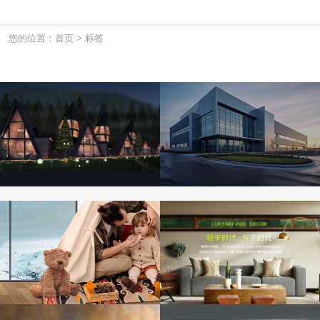
您的位置：首页
>
标签
潍美集成
锦州红日
集装箱空间定制
线材镀锌设备
华扬科技
铭盛五金制
太阳能专家
卫浴整专家