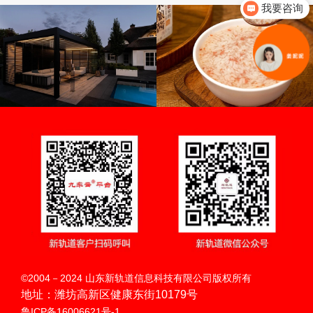
我要咨询
你们是怎么收费的呢
南城古亭木业
孝感麻糖米酒
典雅别致 清新脱俗
鲜爽香润 温养益生
扫码呼叫
©2004－2024 山东新轨道信息科技有限公司版权所有
地址：潍坊高新区健康东街10179号
鲁ICP备16006621号-1